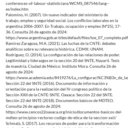
conferences-of-labour-statisticians/WCMS_087546/lang--
es/index.htm
Palomino, H. (2007). Un nuevo indicador del ministerio de
trabajo, empleo y seguridad social. Los conflictos laborales en la
argentina 2006-2007. En Trabajo, ocupación y empleo (Nº25), 17-
36. Consulta 26 de agosto de 2024:
https://www.argentina.gob.ar/sites/default/files/toe_07_completo.pdf
Ramírez Zaragoza, M.A. (2021). Las luchas de la CNTE: debates
analíticos sobre su relevancia histórica. CDMX: UNAM.
Rodríguez, O. (2014). La configuración de las relaciones de poder.
Legitimidad y liderazgos en la sección 20 del SNTE, Nayarit. Tesis
de maestría. Ciudad de México: Instituto Mora. Consulta 26 de
agosto de 2024:
https://www.academia.edu/8419276/La_configuraci%C3%B3n_de_las
Sección 22 del SNTE (2016). Documento de información y
orientación para la realización del IV congreso político de la
Sección XXII de la CNTE-SNTE. Oaxaca: Sección 22 del SNTE.
Sección 22 del SNTE (2018). Documentos básicos de MDTEO.
Consulta 26 de agosto de 2024:
https://www.cencos22oaxaca.org/inicio/documentos-basicos-del-
mdteo-principios-rectores-codigo-de-etica-de-la-seccion-xxii/
Schmalz, S. (2017). Los recursos de poder para la transformación