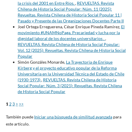
la crisis del 2001 en Entre Ríos.
,
REVUELTAS. Revista
Chilena de Historia Social Popular: Núm. 11 (2025):
Revueltas. Revista Chilena de Historia Social Popular 11 |
Pasado y Presente de las Organizaciones Docentes Parte II
Joel Ortega Erreguerena, César Enrique Pineda Ramírez,
El
movimiento #UNAMNoPaga. Precariedad y lucha por la
dignidad laboral de los docentes universitarios .
,
REVUELTAS. Revista Chilena de Historia Social Popular:
Vol. 12 (2025): Revueltas. Revista Chilena de Historia Social
Popular
Simón Gonzáles Monarde,
La Trayectoria de Enrique
Kirberg y el proyecto educativo popular de la Reforma
Universitaria en la Universidad Técnica del Estado de Chile
(1930-1973)
,
REVUELTAS. Revista Chilena de Historia
Social Popular: Núm. 3 (2021): Revueltas. Revista Chilena
de Historia Social Popular
1
2
3
>
>>
También puede
Iniciar una búsqueda de similitud avanzada
para
este artículo.