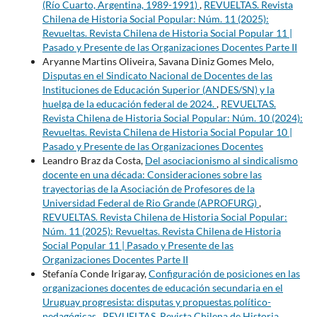
(Río Cuarto, Argentina, 1989-1991)
,
REVUELTAS. Revista
Chilena de Historia Social Popular: Núm. 11 (2025):
Revueltas. Revista Chilena de Historia Social Popular 11 |
Pasado y Presente de las Organizaciones Docentes Parte II
Aryanne Martins Oliveira, Savana Diniz Gomes Melo,
Disputas en el Sindicato Nacional de Docentes de las
Instituciones de Educación Superior (ANDES/SN) y la
huelga de la educación federal de 2024.
,
REVUELTAS.
Revista Chilena de Historia Social Popular: Núm. 10 (2024):
Revueltas. Revista Chilena de Historia Social Popular 10 |
Pasado y Presente de las Organizaciones Docentes
Leandro Braz da Costa,
Del asociacionismo al sindicalismo
docente en una década: Consideraciones sobre las
trayectorias de la Asociación de Profesores de la
Universidad Federal de Rio Grande (APROFURG)
,
REVUELTAS. Revista Chilena de Historia Social Popular:
Núm. 11 (2025): Revueltas. Revista Chilena de Historia
Social Popular 11 | Pasado y Presente de las
Organizaciones Docentes Parte II
Stefanía Conde Irigaray,
Configuración de posiciones en las
organizaciones docentes de educación secundaria en el
Uruguay progresista: disputas y propuestas político-
pedagógicas
,
REVUELTAS. Revista Chilena de Historia