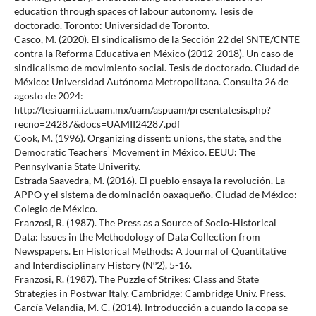
education through spaces of labour autonomy. Tesis de
doctorado. Toronto: Universidad de Toronto.
Casco, M. (2020). El sindicalismo de la Sección 22 del SNTE/CNTE
contra la Reforma Educativa en México (2012-2018). Un caso de
sindicalismo de movimiento social. Tesis de doctorado. Ciudad de
México: Universidad Autónoma Metropolitana. Consulta 26 de
agosto de 2024:
http://tesiuami.izt.uam.mx/uam/aspuam/presentatesis.php?
recno=24287&docs=UAMII24287.pdf
Cook, M. (1996). Organizing dissent: unions, the state, and the
Democratic Teachers ́ Movement in México. EEUU: The
Pennsylvania State Univerity.
Estrada Saavedra, M. (2016). El pueblo ensaya la revolución. La
APPO y el sistema de dominación oaxaqueño. Ciudad de México:
Colegio de México.
Franzosi, R. (1987). The Press as a Source of Socio-Historical
Data: Issues in the Methodology of Data Collection from
Newspapers. En Historical Methods: A Journal of Quantitative
and Interdisciplinary History (Nº2), 5-16.
Franzosi, R. (1987). The Puzzle of Strikes: Class and State
Strategies in Postwar Italy. Cambridge: Cambridge Univ. Press.
García Velandia, M. C. (2014). Introducción a cuando la copa se