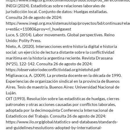
INEGI (2024). Estadísticas sobre relaciones laborales de
jurisdicción local. Conjunto de datos: Huelgas estalladas.
Consulta 26 de agosto de 2024:
https://www.inegi.org.mx/sistemas/olap/proyectos/bd/continuas/rela
s=est&c=11080&proy=rl_huelgasest
Luce, S. (2014). Labor movements. Global perspectives. Reino
Unido: Polity Press.
Nieto, A. (2020). Intersecciones entre historia digital e historia
social: un ejercicio de lectura distante sobre la conflictividad
marítima en la historia argentina reciente. Revista Drassana
(Nº25), 122-142. Consulta 26 de agosto de 2024:
https://observatoriodeconflictividad.org/nietohd.pdf
Migliavacca, A. (2009). La protesta docente en la década de 1990.
Experiencias de organización sindical en la provincia de Buenos
Aires. Tesis de maestría. Buenos Aires: Universidad Nacional de
Luján.
OIT (1993). Resolución sobre las estadísticas de huelgas, cierres
patronales y otras acciones causadas por conflictos laborales,
adoptada por la decimoquinta Conferencia Internacional de
Estadísticos del Trabajo. Consulta 26 de agosto de 2024:
https://www.ilo.org/global/statistics-and-databases/standards-
and-guidelines/resolutions-adopted-by-international-