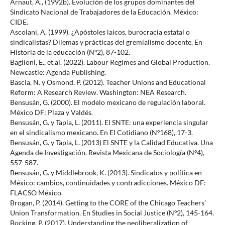
Arnaut, A., (1992b). Evolución de los grupos dominantes del
Sindicato Nacional de Trabajadores de la Educación. México:
CIDE.
Ascolani, A. (1999). ¿Apóstoles laicos, burocracia estatal o
sindicalistas? Dilemas y prácticas del gremialismo docente. En
Historia de la educación (Nº2), 87-102.
Baglioni, E., et.al. (2022). Labour Regimes and Global Production.
Newcastle: Agenda Publishing.
Bascia, N. y Osmond, P. (2012). Teacher Unions and Educational
Reform: A Research Review. Washington: NEA Research.
Bensusán, G. (2000). El modelo mexicano de regulación laboral.
México DF: Plaza y Valdés.
Bensusán, G. y Tapia, L. (2011). El SNTE: una experiencia singular
en el sindicalismo mexicano. En El Cotidiano (Nº168), 17-3.
Bensusán, G. y Tapia, L. (2013) El SNTE y la Calidad Educativa. Una
Agenda de Investigación. Revista Mexicana de Sociología (Nº4),
557-587.
Bensusán, G. y Middlebrook, K. (2013). Sindicatos y política en
México: cambios, continuidades y contradicciones. México DF:
FLACSO México.
Brogan, P. (2014). Getting to the CORE of the Chicago Teachers’
Union Transformation. En Studies in Social Justice (Nº2), 145-164.
Bocking, P. (2017). Understanding the neoliberalization of