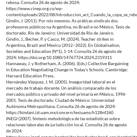
rebosa. Consulta 26 de agosto de 2024:
https://www.cinep.org.co/wp-
content/uploads/2022/08/Introduccion_act_Cuando_la_copa_se_reb
Gindin, J. (2011). Por nós mesmos. As práticas sindicais dos
professores públicos na Argentina, no Brasil e no México. Tesis de
doctorado. Río de Janeiro: Universidad de Río de Janeiro.
Gindin, J., Becher, P. y Casco, M. (2024). Teacher strikes in
Argentina, Brazil and Mexico (2012–2022). En Globalisation,
Societies and Education (Nº1), 1-14. Consulta 26 de agosto de
2024: https://doi.org/10.1080/14767724.2024.2319311
Hannaway, J. y Rotherham, A. (2006). (Eds.) Collective Bargaining
in Education Negotiating Change in Today’s Schools. Cambridge:
Harvard Education Press.
Hernández Vázquez, J. M. (2005). Inseguridad laboral en el
mercado de trabajo docente. Un análisis comparado de los
mercados público y privado del nivel primaria en México, 1996-
2001. Tesis de doctorado. Ciudad de México: Universidad
Autónoma Metropolitana. Consulta 26 de agosto de 2024:
https://bindani.izt.uam.mx/concern/tesiuams/h128nf260
INEGI (2007). Síntesis metodológica de las estadísticas sobre
relaciones laborales de jurisdicción local. Consulta 26 de agosto
de 2024:
https://www.inegi.org.mx/contenidos/productos/prod_serv/conteni