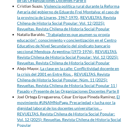
de las Organizaciones Docentes Parte II
Cristian Suazo,
Violencia política rural durante la Reforma
Agraria del gobierno de Eduardo Frei Montalva: el caso de
la provincia de Linares, 1967-1970
,
REVUELTAS. Revista
Chilena de Historia Social Popular: Vol. 12 (2025):
Revueltas. Revista Chilena de Historia Social Popular
Natalia Baraldo,
“Trabajadores que asumen su propia
educación”: conocimiento y concientización en el Centro
Educativo de Nivel Secundario del sindicato bancario
seccional Mendoza, Argentina (1973-1976)
,
REVUELTAS.
Revista Chilena de Historia Social Popular: Vol. 12 (2025):
Revueltas. Revista Chilena de Historia Social Popular
Alejo Mayor,
La clase en la calle: Conflictividad docente en
la crisis del 2001 en Entre Ríos.
,
REVUELTAS. Revista
Chilena de Historia Social Popular: Núm. 11 (2025):
Revueltas. Revista Chilena de Historia Social Popular 11 |
Pasado y Presente de las Organizaciones Docentes Parte II
Joel Ortega Erreguerena, César Enrique Pineda Ramírez,
El
movimiento #UNAMNoPaga. Precariedad y lucha por la
dignidad laboral de los docentes universitarios .
,
REVUELTAS. Revista Chilena de Historia Social Popular:
Vol. 12 (2025): Revueltas. Revista Chilena de Historia Social
Popular