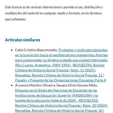
Esta licencia es de carácter internacional y permite el uso, distribución y
reutilización del material en cualquier medio o formato, en los términos
aquí señalados.
Artículos similares
Celia Cristina Basconzuelo,
Protestas y sindicatos docentes
en la transición hacia el neoliberalismo menemista. Aportes
para comprender su dinámica desde una ciudad intermedia
(Río Cuarto, Argentina, 1989-1991)
,
REVUELTAS. Revista
Chilena de Historia Social Popular: Núm. 11 (2025):
Revueltas. Revista Chilena de Historia Social Popular 11 |
Pasado y Presente de las Organizaciones Docentes Parte II
Aryanne Martins Oliveira, Savana Diniz Gomes Melo,
Disputas en el Sindicato Nacional de Docentes de las
Instituciones de Educación Superior (ANDES/SN) y la
huelga de la educación federal de 2024.
,
REVUELTAS.
Revista Chilena de Historia Social Popular: Núm. 10 (2024):
Revueltas. Revista Chilena de Historia Social Popular 10 |