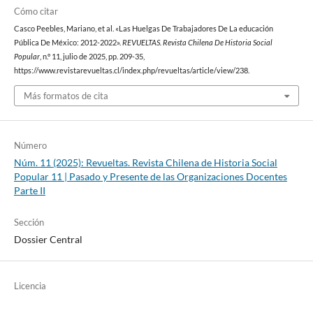
Cómo citar
Casco Peebles, Mariano, et al. «Las Huelgas De Trabajadores De La educación
Pública De México: 2012-2022».
REVUELTAS. Revista Chilena De Historia Social
Popular
, n.º 11, julio de 2025, pp. 209-35,
https://www.revistarevueltas.cl/index.php/revueltas/article/view/238.
Más formatos de cita
Número
Núm. 11 (2025): Revueltas. Revista Chilena de Historia Social
Popular 11 | Pasado y Presente de las Organizaciones Docentes
Parte II
Sección
Dossier Central
Licencia