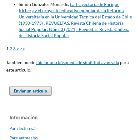
Simón Gonzáles Monarde,
La Trayectoria de Enrique
Kirberg y el proyecto educativo popular de la Reforma
Universitaria en la Universidad Técnica del Estado de Chile
(1930-1973)
,
REVUELTAS. Revista Chilena de Historia
Social Popular: Núm. 3 (2021): Revueltas. Revista Chilena
de Historia Social Popular
1
2
3
>
>>
También puede
Iniciar una búsqueda de similitud avanzada
para
este artículo.
Enviar un artículo
Información
Para lectores/as
Para autores/as