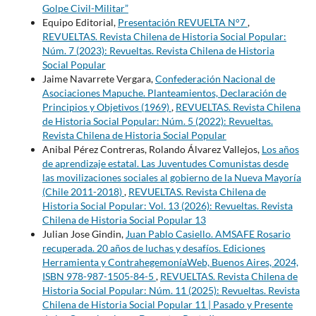
Golpe Civil-Militar”
Equipo Editorial,
Presentación REVUELTA N°7
,
REVUELTAS. Revista Chilena de Historia Social Popular:
Núm. 7 (2023): Revueltas. Revista Chilena de Historia
Social Popular
Jaime Navarrete Vergara,
Confederación Nacional de
Asociaciones Mapuche. Planteamientos, Declaración de
Principios y Objetivos (1969)
,
REVUELTAS. Revista Chilena
de Historia Social Popular: Núm. 5 (2022): Revueltas.
Revista Chilena de Historia Social Popular
Anibal Pérez Contreras, Rolando Álvarez Vallejos,
Los años
de aprendizaje estatal. Las Juventudes Comunistas desde
las movilizaciones sociales al gobierno de la Nueva Mayoría
(Chile 2011-2018)
,
REVUELTAS. Revista Chilena de
Historia Social Popular: Vol. 13 (2026): Revueltas. Revista
Chilena de Historia Social Popular 13
Julian Jose Gindin,
Juan Pablo Casiello. AMSAFE Rosario
recuperada. 20 años de luchas y desafíos. Ediciones
Herramienta y ContrahegemoníaWeb, Buenos Aires, 2024,
ISBN 978-987-1505-84-5
,
REVUELTAS. Revista Chilena de
Historia Social Popular: Núm. 11 (2025): Revueltas. Revista
Chilena de Historia Social Popular 11 | Pasado y Presente