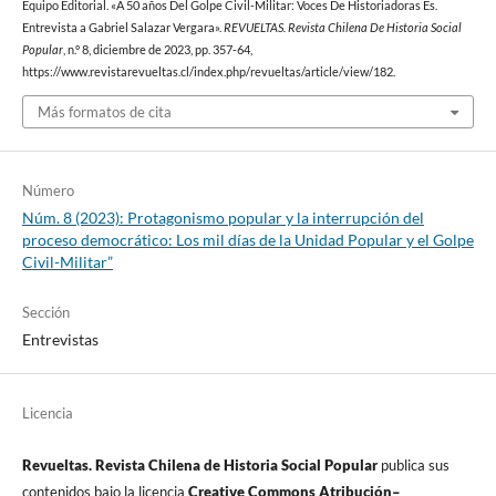
Equipo Editorial. «A 50 años Del Golpe Civil-Militar: Voces De Historiadoras Es.
Entrevista a Gabriel Salazar Vergara».
REVUELTAS. Revista Chilena De Historia Social
Popular
, n.º 8, diciembre de 2023, pp. 357-64,
https://www.revistarevueltas.cl/index.php/revueltas/article/view/182.
Más formatos de cita
Número
Núm. 8 (2023): Protagonismo popular y la interrupción del
proceso democrático: Los mil días de la Unidad Popular y el Golpe
Civil-Militar”
Sección
Entrevistas
Licencia
Revueltas. Revista Chilena de Historia Social Popular
publica sus
contenidos bajo la licencia
Creative Commons Atribución–