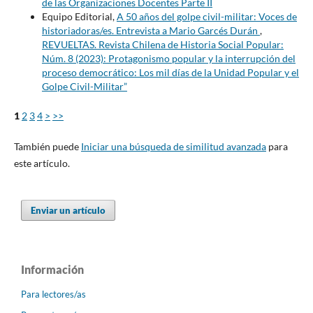
de las Organizaciones Docentes Parte II
Equipo Editorial,
A 50 años del golpe civil-militar: Voces de
historiadoras/es. Entrevista a Mario Garcés Durán
,
REVUELTAS. Revista Chilena de Historia Social Popular:
Núm. 8 (2023): Protagonismo popular y la interrupción del
proceso democrático: Los mil días de la Unidad Popular y el
Golpe Civil-Militar”
1
2
3
4
>
>>
También puede
Iniciar una búsqueda de similitud avanzada
para
este artículo.
Enviar un artículo
Información
Para lectores/as