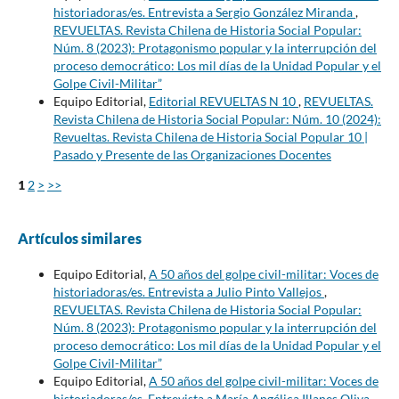
historiadoras/es. Entrevista a Sergio González Miranda
,
REVUELTAS. Revista Chilena de Historia Social Popular:
Núm. 8 (2023): Protagonismo popular y la interrupción del
proceso democrático: Los mil días de la Unidad Popular y el
Golpe Civil-Militar”
Equipo Editorial,
Editorial REVUELTAS N 10
,
REVUELTAS.
Revista Chilena de Historia Social Popular: Núm. 10 (2024):
Revueltas. Revista Chilena de Historia Social Popular 10 |
Pasado y Presente de las Organizaciones Docentes
1
2
>
>>
Artículos similares
Equipo Editorial,
A 50 años del golpe civil-militar: Voces de
historiadoras/es. Entrevista a Julio Pinto Vallejos
,
REVUELTAS. Revista Chilena de Historia Social Popular:
Núm. 8 (2023): Protagonismo popular y la interrupción del
proceso democrático: Los mil días de la Unidad Popular y el
Golpe Civil-Militar”
Equipo Editorial,
A 50 años del golpe civil-militar: Voces de
historiadoras/es. Entrevista a María Angélica Illanes Oliva
,