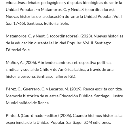
educativas, debates pedagógicos y disputas ideológicas durante la
Unidad Popular. En Matamoros, C. y Neut, S. (coordinadores),
Nuevas historias de la educación durante la Unidad Popular. Vol. I
(pp. 17-65). Santiago: Editorial Sole.
Matamoros, C. y Neut, S. (coordinadores). (2023). Nuevas historias
de la educación durante la Unidad Popular. Vol. II. Santiago:
Editorial Sole.
Muñoz, A. (2006). Abriendo caminos. retrospectiva política,
sindical y social de Chile y de América Latina, a través de una
historia persona. Santiago: Talleres IGD.
Pérez, C., Guerrero, C. y Lecaros, M. (2019). Renca escrita con tiza.
Memoria histórica de nuestra Educación Pública. Santiago: Ilustre
Municipalidad de Renca.
Pinto, J. (Coordinador-editor) (2005). Cuando hicimos historia. La
experiencia de la Unidad Popular. Santiago: LOM ediciones.