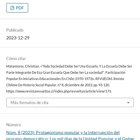
PDF
Publicado
2023-12-29
Cómo citar
Matamoros, Christian. «“Toda Sociedad Debe Ser Una Escuela, Y La Escuela Debe Ser
Parte Integrante De Esa Gran Escuela Que Debe Ser La sociedad”: Participación
Popular En Iniciativas Educacionales En Chile (1970-1973)».
REVUELTAS. Revista
Chilena De Historia Social Popular
, n.º 8, diciembre de 2023, pp. 93-120,
https://www.revistarevueltas.cl/index.php/revueltas/article/view/173.
Más formatos de cita
Número
Núm. 8 (2023): Protagonismo popular y la interrupción del
proceso democrático: Los mil días de la Unidad Popular y el Golpe