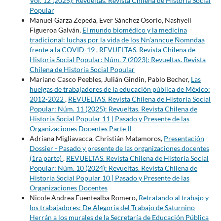
Vol. 12 (2025): Revueltas. Revista Chilena de Historia Social
Popular
Manuel Garza Zepeda, Ever Sánchez Osorio, Nashyeli
Figueroa Galván,
El mundo biomédico y la medicina
tradicional: luchas por la vida de los Nn’anncue Ñomndaa
frente a la COVID-19
,
REVUELTAS. Revista Chilena de
Historia Social Popular: Núm. 7 (2023): Revueltas. Revista
Chilena de Historia Social Popular
Mariano Casco Peebles, Julián Gindin, Pablo Becher,
Las
huelgas de trabajadores de la educación pública de México:
2012-2022
,
REVUELTAS. Revista Chilena de Historia Social
Popular: Núm. 11 (2025): Revueltas. Revista Chilena de
Historia Social Popular 11 | Pasado y Presente de las
Organizaciones Docentes Parte II
Adriana Migliavacca, Christián Matamoros,
Presentación
Dossier - Pasado y presente de las organizaciones docentes
(1ra parte)
,
REVUELTAS. Revista Chilena de Historia Social
Popular: Núm. 10 (2024): Revueltas. Revista Chilena de
Historia Social Popular 10 | Pasado y Presente de las
Organizaciones Docentes
Nicole Andrea Fuentealba Romero,
Retratando al trabajo y
los trabajadores: De Alegoría del Trabajo de Saturnino
Herrán a los murales de la Secretaría de Educación Pública