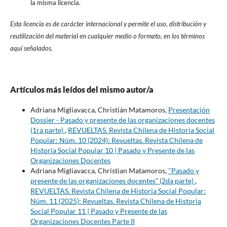
la misma licencia.
Esta licencia es de carácter internacional y permite el uso, distribución y
reutilización del material en cualquier medio o formato, en los términos
aquí señalados.
Artículos más leídos del mismo autor/a
Adriana Migliavacca, Christián Matamoros,
Presentación
Dossier - Pasado y presente de las organizaciones docentes
(1ra parte)
,
REVUELTAS. Revista Chilena de Historia Social
Popular: Núm. 10 (2024): Revueltas. Revista Chilena de
Historia Social Popular 10 | Pasado y Presente de las
Organizaciones Docentes
Adriana Migliavacca, Christian Matamoros,
"Pasado y
presente de las organizaciones docentes” (2da parte)
,
REVUELTAS. Revista Chilena de Historia Social Popular:
Núm. 11 (2025): Revueltas. Revista Chilena de Historia
Social Popular 11 | Pasado y Presente de las
Organizaciones Docentes Parte II