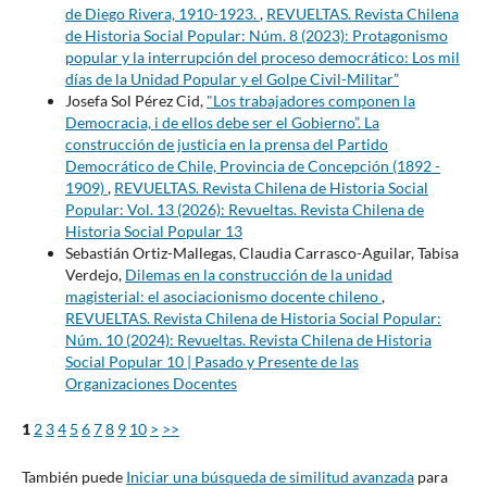
de Diego Rivera, 1910-1923.
,
REVUELTAS. Revista Chilena
de Historia Social Popular: Núm. 8 (2023): Protagonismo
popular y la interrupción del proceso democrático: Los mil
días de la Unidad Popular y el Golpe Civil-Militar”
Josefa Sol Pérez Cid,
"Los trabajadores componen la
Democracia, i de ellos debe ser el Gobierno”. La
construcción de justicia en la prensa del Partido
Democrático de Chile, Provincia de Concepción (1892 -
1909)
,
REVUELTAS. Revista Chilena de Historia Social
Popular: Vol. 13 (2026): Revueltas. Revista Chilena de
Historia Social Popular 13
Sebastián Ortiz-Mallegas, Claudia Carrasco-Aguilar, Tabisa
Verdejo,
Dilemas en la construcción de la unidad
magisterial: el asociacionismo docente chileno
,
REVUELTAS. Revista Chilena de Historia Social Popular:
Núm. 10 (2024): Revueltas. Revista Chilena de Historia
Social Popular 10 | Pasado y Presente de las
Organizaciones Docentes
1
2
3
4
5
6
7
8
9
10
>
>>
También puede
Iniciar una búsqueda de similitud avanzada
para