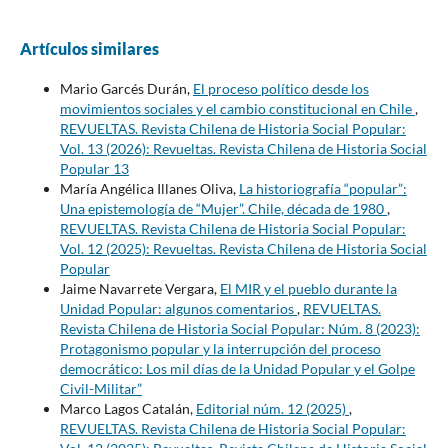
Artículos similares
Mario Garcés Durán,
El proceso político desde los
movimientos sociales y el cambio constitucional en Chile
,
REVUELTAS. Revista Chilena de Historia Social Popular:
Vol. 13 (2026): Revueltas. Revista Chilena de Historia Social
Popular 13
María Angélica Illanes Oliva,
La historiografía “popular”:
Una epistemología de “Mujer”. Chile, década de 1980
,
REVUELTAS. Revista Chilena de Historia Social Popular:
Vol. 12 (2025): Revueltas. Revista Chilena de Historia Social
Popular
Jaime Navarrete Vergara,
El MIR y el pueblo durante la
Unidad Popular: algunos comentarios
,
REVUELTAS.
Revista Chilena de Historia Social Popular: Núm. 8 (2023):
Protagonismo popular y la interrupción del proceso
democrático: Los mil días de la Unidad Popular y el Golpe
Civil-Militar”
Marco Lagos Catalán,
Editorial núm. 12 (2025)
,
REVUELTAS. Revista Chilena de Historia Social Popular: