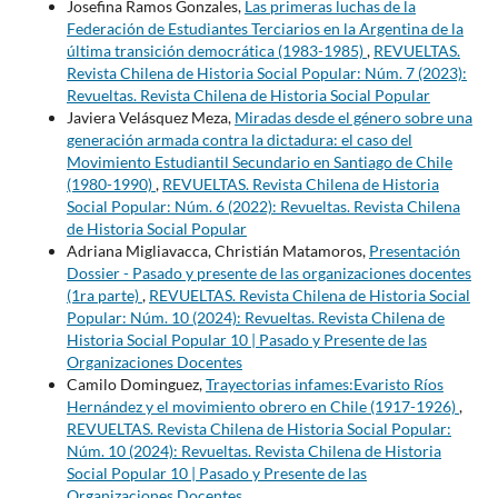
Josefina Ramos Gonzales,
Las primeras luchas de la
Federación de Estudiantes Terciarios en la Argentina de la
última transición democrática (1983-1985)
,
REVUELTAS.
Revista Chilena de Historia Social Popular: Núm. 7 (2023):
Revueltas. Revista Chilena de Historia Social Popular
Javiera Velásquez Meza,
Miradas desde el género sobre una
generación armada contra la dictadura: el caso del
Movimiento Estudiantil Secundario en Santiago de Chile
(1980-1990)
,
REVUELTAS. Revista Chilena de Historia
Social Popular: Núm. 6 (2022): Revueltas. Revista Chilena
de Historia Social Popular
Adriana Migliavacca, Christián Matamoros,
Presentación
Dossier - Pasado y presente de las organizaciones docentes
(1ra parte)
,
REVUELTAS. Revista Chilena de Historia Social
Popular: Núm. 10 (2024): Revueltas. Revista Chilena de
Historia Social Popular 10 | Pasado y Presente de las
Organizaciones Docentes
Camilo Dominguez,
Trayectorias infames:Evaristo Ríos
Hernández y el movimiento obrero en Chile (1917-1926)
,
REVUELTAS. Revista Chilena de Historia Social Popular:
Núm. 10 (2024): Revueltas. Revista Chilena de Historia
Social Popular 10 | Pasado y Presente de las
Organizaciones Docentes