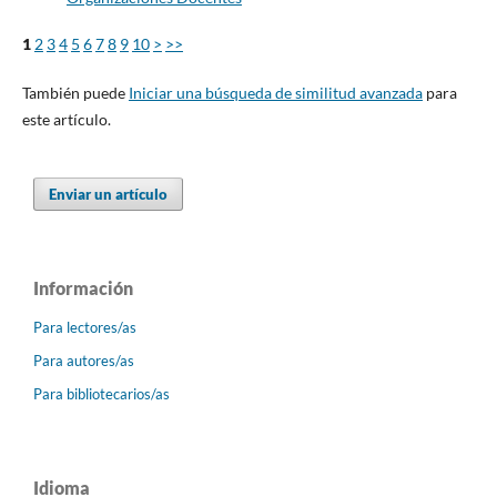
1
2
3
4
5
6
7
8
9
10
>
>>
También puede
Iniciar una búsqueda de similitud avanzada
para
este artículo.
Enviar un artículo
Información
Para lectores/as
Para autores/as
Para bibliotecarios/as
Idioma