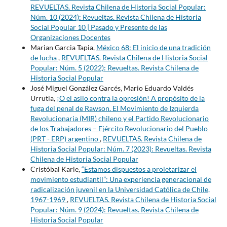
REVUELTAS. Revista Chilena de Historia Social Popular:
Núm. 10 (2024): Revueltas. Revista Chilena de Historia
Social Popular 10 | Pasado y Presente de las
Organizaciones Docentes
Marian Garcia Tapia,
México 68: El inicio de una tradición
de lucha
,
REVUELTAS. Revista Chilena de Historia Social
Popular: Núm. 5 (2022): Revueltas. Revista Chilena de
Historia Social Popular
José Miguel González Garcés, Mario Eduardo Valdés
Urrutia,
¡O el asilo contra la opresión! A propósito de la
fuga del penal de Rawson. El Movimiento de Izquierda
Revolucionaria (MIR) chileno y el Partido Revolucionario
de los Trabajadores – Ejército Revolucionario del Pueblo
(PRT - ERP) argentino
,
REVUELTAS. Revista Chilena de
Historia Social Popular: Núm. 7 (2023): Revueltas. Revista
Chilena de Historia Social Popular
Cristóbal Karle,
“Estamos dispuestos a proletarizar el
movimiento estudiantil”: Una experiencia generacional de
radicalización juvenil en la Universidad Católica de Chile,
1967-1969
,
REVUELTAS. Revista Chilena de Historia Social
Popular: Núm. 9 (2024): Revueltas. Revista Chilena de
Historia Social Popular