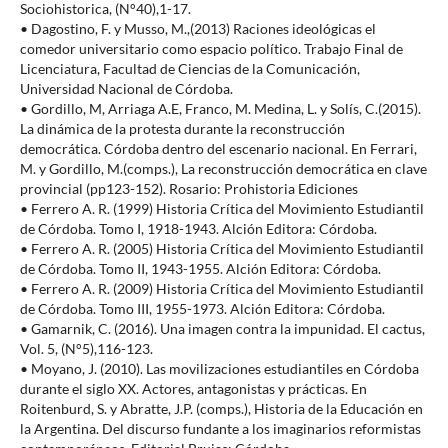
Sociohistorica, (N°40),1-17.
• Dagostino, F. y Musso, M.,(2013) Raciones ideológicas el
comedor universitario como espacio político. Trabajo Final de
Licenciatura, Facultad de Ciencias de la Comunicación,
Universidad Nacional de Córdoba.
• Gordillo, M, Arriaga A.E, Franco, M. Medina, L. y Solís, C.(2015).
La dinámica de la protesta durante la reconstrucción
democrática. Córdoba dentro del escenario nacional. En Ferrari,
M. y Gordillo, M.(comps.), La reconstrucción democrática en clave
provincial (pp123-152). Rosario: Prohistoria Ediciones
• Ferrero A. R. (1999) Historia Crítica del Movimiento Estudiantil
de Córdoba. Tomo I, 1918-1943. Alción Editora: Córdoba.
• Ferrero A. R. (2005) Historia Crítica del Movimiento Estudiantil
de Córdoba. Tomo II, 1943-1955. Alción Editora: Córdoba.
• Ferrero A. R. (2009) Historia Crítica del Movimiento Estudiantil
de Córdoba. Tomo III, 1955-1973. Alción Editora: Córdoba.
• Gamarnik, C. (2016). Una imagen contra la impunidad. El cactus,
Vol. 5, (N°5),116-123.
• Moyano, J. (2010). Las movilizaciones estudiantiles en Córdoba
durante el siglo XX. Actores, antagonistas y prácticas. En
Roitenburd, S. y Abratte, J.P. (comps.), Historia de la Educación en
la Argentina. Del discurso fundante a los imaginarios reformistas