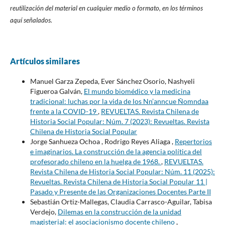
reutilización del material en cualquier medio o formato, en los términos
aquí señalados.
Artículos similares
Manuel Garza Zepeda, Ever Sánchez Osorio, Nashyeli
Figueroa Galván,
El mundo biomédico y la medicina
tradicional: luchas por la vida de los Nn’anncue Ñomndaa
frente a la COVID-19
,
REVUELTAS. Revista Chilena de
Historia Social Popular: Núm. 7 (2023): Revueltas. Revista
Chilena de Historia Social Popular
Jorge Sanhueza Ochoa , Rodrigo Reyes Aliaga ,
Repertorios
e imaginarios. La construcción de la agencia política del
profesorado chileno en la huelga de 1968.
,
REVUELTAS.
Revista Chilena de Historia Social Popular: Núm. 11 (2025):
Revueltas. Revista Chilena de Historia Social Popular 11 |
Pasado y Presente de las Organizaciones Docentes Parte II
Sebastián Ortiz-Mallegas, Claudia Carrasco-Aguilar, Tabisa
Verdejo,
Dilemas en la construcción de la unidad
magisterial: el asociacionismo docente chileno
,