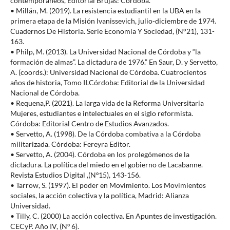
contemporáneos, Editorial Brujas: Córdoba.
• Millán, M. (2019). La resistencia estudiantil en la UBA en la
primera etapa de la Misión Ivanissevich, julio-diciembre de 1974.
Cuadernos De Historia. Serie Economía Y Sociedad, (N°21), 131-
163.
• Philp, M. (2013). La Universidad Nacional de Córdoba y “la
formación de almas”. La dictadura de 1976.” En Saur, D. y Servetto,
A. (coords.): Universidad Nacional de Córdoba. Cuatrocientos
años de historia, Tomo II.Córdoba: Editorial de la Universidad
Nacional de Córdoba.
• Requena,P. (2021). La larga vida de la Reforma Universitaria
Mujeres, estudiantes e intelectuales en el siglo reformista.
Córdoba: Editorial Centro de Estudios Avanzados.
• Servetto, A. (1998). De la Córdoba combativa a la Córdoba
militarizada. Córdoba: Fereyra Editor.
• Servetto, A. (2004). Córdoba en los prolegómenos de la
dictadura. La política del miedo en el gobierno de Lacabanne.
Revista Estudios Digital ,(Nº15), 143-156.
• Tarrow, S. (1997). El poder en Movimiento. Los Movimientos
sociales, la acción colectiva y la política, Madrid: Alianza
Universidad.
• Tilly, C. (2000) La acción colectiva. En Apuntes de investigación.
CECyP. Año IV, (Nº 6).