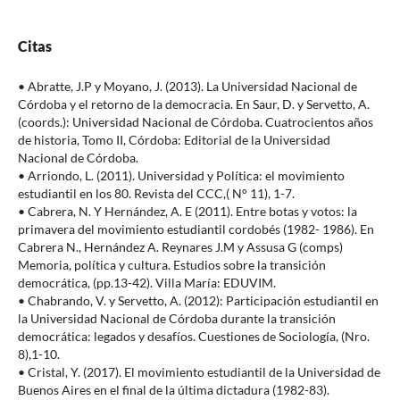
Citas
• Abratte, J.P y Moyano, J. (2013). La Universidad Nacional de
Córdoba y el retorno de la democracia. En Saur, D. y Servetto, A.
(coords.): Universidad Nacional de Córdoba. Cuatrocientos años
de historia, Tomo II, Córdoba: Editorial de la Universidad
Nacional de Córdoba.
• Arriondo, L. (2011). Universidad y Política: el movimiento
estudiantil en los 80. Revista del CCC,( N° 11), 1-7.
• Cabrera, N. Y Hernández, A. E (2011). Entre botas y votos: la
primavera del movimiento estudiantil cordobés (1982- 1986). En
Cabrera N., Hernández A. Reynares J.M y Assusa G (comps)
Memoria, política y cultura. Estudios sobre la transición
democrática, (pp.13-42). Villa María: EDUVIM.
• Chabrando, V. y Servetto, A. (2012): Participación estudiantil en
la Universidad Nacional de Córdoba durante la transición
democrática: legados y desafíos. Cuestiones de Sociología, (Nro.
8),1-10.
• Cristal, Y. (2017). El movimiento estudiantil de la Universidad de
Buenos Aires en el final de la última dictadura (1982-83).